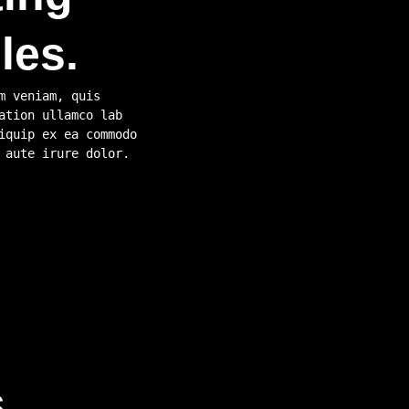
les.
m veniam, quis
ation ullamco lab
iquip ex ea commodo
 aute irure dolor.
.