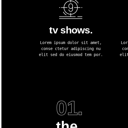
tv shows.
Lorem ipsum dolor sit amet,
Lor
conse ctetur adipiscing nu
co
elit sed do eiusmod tem por.
eli
01.
the