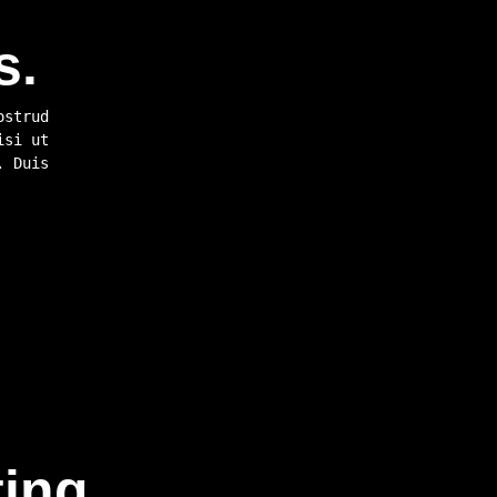
s.
ostrud
isi ut
. Duis
ting