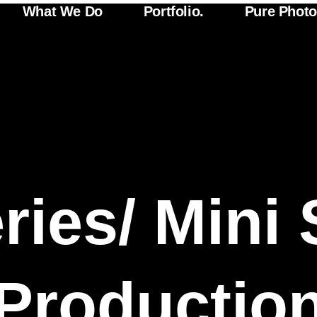
What We Do
Portfolio.
Pure Phot
ries/ Mini 
Productio