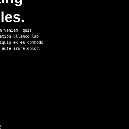
les.
m veniam, quis
ation ullamco lab
iquip ex ea commodo
 aute irure dolor.
.