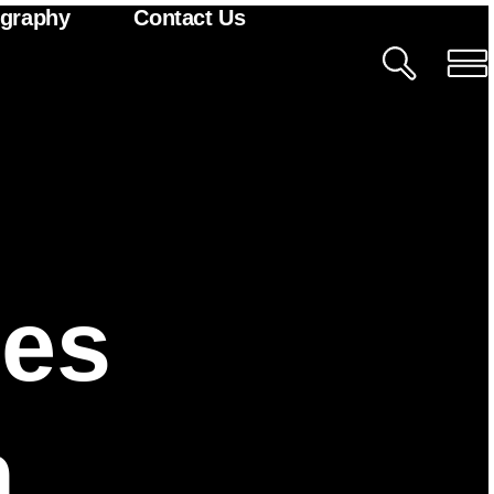
ography
Contact Us
ies
n