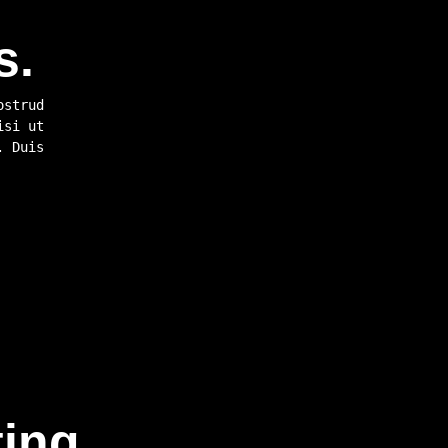
s.
ostrud
isi ut
. Duis
ting