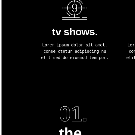
tv shows.
Lorem ipsum dolor sit amet,
Lor
conse ctetur adipiscing nu
co
elit sed do eiusmod tem por.
eli
01.
the